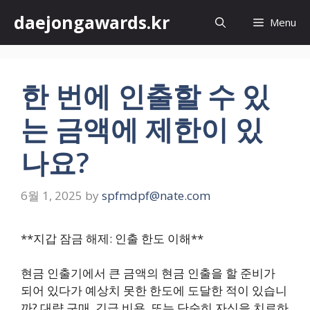
Skip
daejongawards.kr
Menu
to
content
한 번에 인출할 수 있
는 금액에 제한이 있
나요?
6월 1, 2025
by
spfmdpf@nate.com
**지갑 잠금 해제: 인출 한도 이해**
현금 인출기에서 큰 금액의 현금 인출을 할 준비가
되어 있다가 예상치 못한 한도에 도달한 적이 있습니
까? 대량 구매, 긴급 비용, 또는 단순히 자신을 치료하