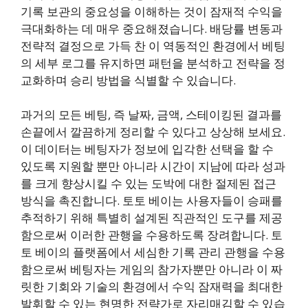
기록 보관의 중요성을 이해하는 것이 잠재적 수익을
극대화하는 데 매우 중요해졌습니다. 배당률 변동과
전략적 결정으로 가득 찬 이 역동적인 환경에서 베팅
의 세부 로그를 유지하면 패턴을 분석하고 전략을 정
교화하며 승리 방법을 식별할 수 있습니다.
과거의 모든 베팅, 즉 날짜, 금액, 스테이킹된 결과를
손끝에서 깔끔하게 정리할 수 있다고 상상해 보세요.
이 데이터는 베팅자가 정보에 입각한 선택을 할 수
있도록 지원할 뿐만 아니라 시간이 지남에 따라 성과
를 크게 향상시킬 수 있는 도박에 대한 절제된 접근
방식을 촉진합니다. 토토 베이는 사용자들이 승패를
추적하기 위해 특별히 설계된 직관적인 도구를 제공
함으로써 이러한 관행을 수용하도록 장려합니다. 토
토 베이의 플랫폼에서 세심한 기록 관리 관행을 수용
함으로써 베팅자는 게임의 참가자뿐만 아니라 이 짜
릿한 기회와 기술의 환경에서 수익 잠재력을 최대한
발휘할 수 있는 현명한 전략가로 자리매김할 수 있습