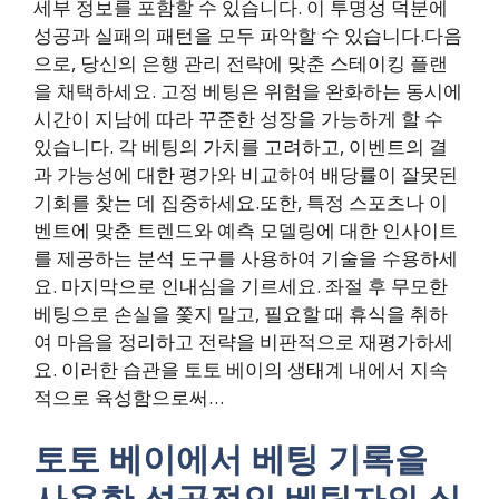
세부 정보를 포함할 수 있습니다. 이 투명성 덕분에
성공과 실패의 패턴을 모두 파악할 수 있습니다.다음
으로, 당신의 은행 관리 전략에 맞춘 스테이킹 플랜
을 채택하세요. 고정 베팅은 위험을 완화하는 동시에
시간이 지남에 따라 꾸준한 성장을 가능하게 할 수
있습니다. 각 베팅의 가치를 고려하고, 이벤트의 결
과 가능성에 대한 평가와 비교하여 배당률이 잘못된
기회를 찾는 데 집중하세요.또한, 특정 스포츠나 이
벤트에 맞춘 트렌드와 예측 모델링에 대한 인사이트
를 제공하는 분석 도구를 사용하여 기술을 수용하세
요. 마지막으로 인내심을 기르세요. 좌절 후 무모한
베팅으로 손실을 쫓지 말고, 필요할 때 휴식을 취하
여 마음을 정리하고 전략을 비판적으로 재평가하세
요. 이러한 습관을 토토 베이의 생태계 내에서 지속
적으로 육성함으로써…
토토 베이에서 베팅 기록을
사용한 성공적인 베팅자의 실