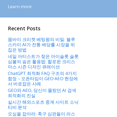
Learn more
Recent Posts
뭄바이 크리켓 베팅왕의 비밀: 블루
스카이 AI가 전통 배당률 시장을 뒤
집은 방법
네일 아티스트가 찾은 아이슬롯 슬롯
심볼의 숨은 활용법: 할로윈·크리스
마스 시즌 디자인 큐레이션
ChatGPT 최적화 FAQ 구조의 4가지
함정 – 오픈타임이 GEO·AEO 현장에
서 바로잡은 사례
GEO와 AEO, 당신이 몰랐던 AI 검색
최적화의 진실
실시간 해외스포츠 중계 사이트 소닉
티비 분석
오심을 잡아라: 축구 심판들이 라스