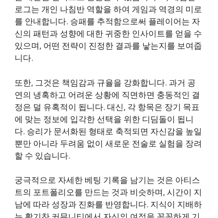
로그는 개인 나침반 역할을 하여 게임과 역경의 미로
를 안내합니다. 승패를 추적함으로써 플레이어는 자
신의 패턴과 성향에 대한 귀중한 인사이트를 얻을 수
있으며, 어떤 전략이 진정한 결과를 낳는지를 보여줍
니다.
또한, 그것은 책임감과 규율을 강화합니다. 과거 공
연의 냉혹하고 어려운 상황에 직면하면 충동적인 결
정은 덜 유혹적이 됩니다. 대신, 각 항목은 장기 목표
에 맞는 정보에 입각한 선택을 위한 디딤돌이 됩니
다. 승리가 문서화된 형태로 축적되면 자신감을 높일
뿐만 아니라 두려움 없이 새로운 전술로 실험을 장려
할 수 있습니다.
궁극적으로 자세한 베팅 기록을 남기는 것은 아티스
트의 포트폴리오를 만드는 것과 비슷하며, 시간이 지
남에 따라 성장과 진화를 반영합니다. 지식이 지배하
는 활기찬 커뮤니티에서 자신의 여정을 꼼꼼하게 기