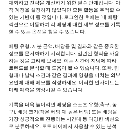
대화하고 전략을 개선하기 위한 필수 단계입니다. 아
직 계정을 설정하지 않았다면 모든 활동을 추적할 수
있는 기반이 될 것입니다. 로그인한 후에는 ‘내 베팅’
섹션으로 이동하여 각 베팅에 대한 세부 정보를 기록
할 수 있는 옵션을 찾을 수 있습니다.
베팅 유형, 지분 금액, 배당률 및 결과와 같은 중요한
정보를 문서화하기 시작합니다. 일관된 형식을 사용
하는 것을 고려해 보세요. 이는 시간이 지남에 따라
트렌드를 분석할 때 도움이 될 수 있습니다. 또한, 팀
형태나 날씨 조건과 같은 결과에 영향을 미치는 외부
요인에 대해 메모를 작성하세요. 이러한 인사이트는
미래 예측을 향상시킬 수 있습니다.
기록을 더욱 높이려면 베팅을 스포츠 유형(축구, 농
구), 베팅 크기(작은 베팅 대 높은 베팅) 또는 베팅을
가장 성공적으로 진행하는 시간대 등 다양한 섹션으
로 분류하세요. 토토 베이에서 사용할 수 있는 분석