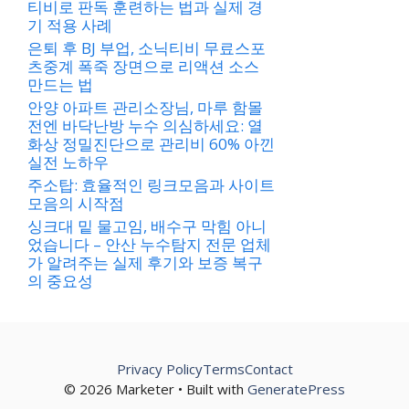
티비로 판독 훈련하는 법과 실제 경
기 적용 사례
은퇴 후 BJ 부업, 소닉티비 무료스포
츠중계 폭죽 장면으로 리액션 소스
만드는 법
안양 아파트 관리소장님, 마루 함몰
전엔 바닥난방 누수 의심하세요: 열
화상 정밀진단으로 관리비 60% 아낀
실전 노하우
주소탑: 효율적인 링크모음과 사이트
모음의 시작점
싱크대 밑 물고임, 배수구 막힘 아니
었습니다 – 안산 누수탐지 전문 업체
가 알려주는 실제 후기와 보증 복구
의 중요성
Privacy Policy
Terms
Contact
© 2026 Marketer • Built with
GeneratePress