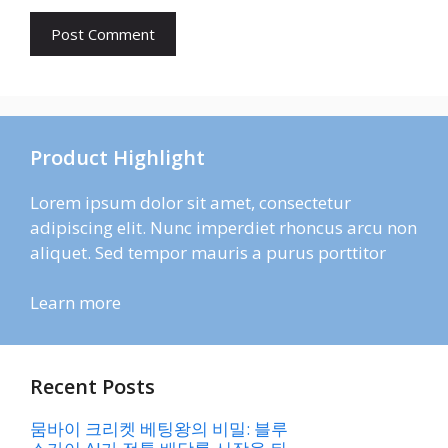
Product Highlight
Lorem ipsum dolor sit amet, consectetur
adipiscing elit. Nunc imperdiet rhoncus arcu non
aliquet. Sed tempor mauris a purus porttitor
Learn more
Recent Posts
뭄바이 크리켓 베팅왕의 비밀: 블루